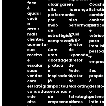
foco
alcançarem
e
Coachi
é
alta
liderança
Estraté
ajudar
performance
de
combin
você
por
alta
conhec
a
meio
performance
prático
.
atrair
de
e
mais
Atuei
estratégias
teórico
clientes,
como
comprovadas.
para
aumentar
Diretor
impulsi
sua
Com
de
pessoas
receita
uma
Expansão,
e
e
abordagem
Diretor
empresa
escalar
prática
de
suas
e
Rede,
Seu
vendas
inspiradora,
Diretor
propósi
com
já
de
é
estratégias
impactou
Marketing
desbloq
validadas
centenas
e
o
e de
de
Estratégia
potenci
,
alto
empreendedores
além
infinito