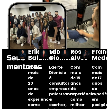
Erikçandro
Laerte
Rossine
Fran
Seus
Balbino
Dionísio
Alves
Mede
mentores
Com
Laerte
Com
Com
mais
Dionísio
mais
mais
de
é
de 15
de
17
20
consultor
anos
anos
anos
empresarial,
de
de
de
palestrante
experiência
experiê
experiência
e
como
em
como
escritor
,
militar
posiçõe