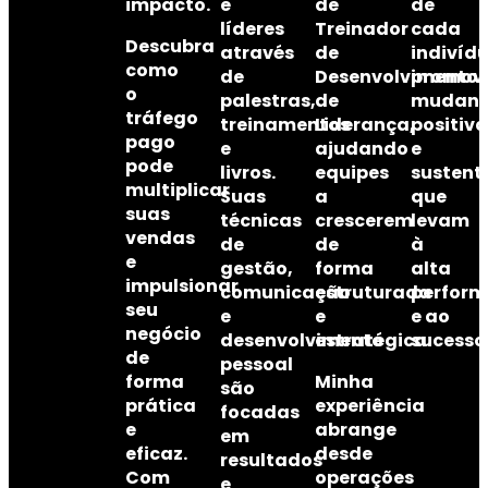
impacto.
e
de
de
líderes
Treinador
cada
Descubra
através
de
indivídu
como
de
Desenvolvimento
promov
o
palestras,
de
mudanç
tráfego
treinamentos
Liderança
,
positiva
pago
e
ajudando
e
pode
livros.
equipes
sustent
multiplicar
Suas
a
que
suas
técnicas
crescerem
levam
vendas
de
de
à
e
gestão,
forma
alta
impulsionar
comunicação
estruturada
perfor
seu
e
e
e ao
negócio
desenvolvimento
estratégica.
sucesso
de
pessoal
forma
Minha
são
prática
experiência
focadas
e
abrange
em
eficaz.
desde
resultados
Com
operações
e