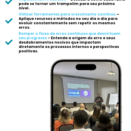
pode se tornar um trampolim para seu próximo
nível.
Utilizar ferramentas para crescimento contínuo
–
Aplique recursos e métodos no seu dia a dia para
evoluir constantemente sem repetir os mesmos
erros.
Romper o fluxo de erros contínuos que desvirtuam
seu progresso
- Entenda a origem do erro e seus
desdobramentos nocivos que impactam
diretamente os processos internos e perspectivas
positivas.