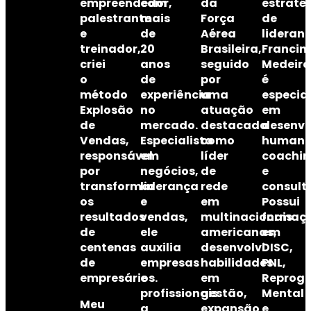
empreendedor,
com
da
estraté
palestrante
mais
Força
de
e
de
Aérea
lideranç
treinador,
20
Brasileira
,
Francin
criei
anos
seguido
Medeiro
o
de
por
é
método
experiência
uma
especial
Explosão
no
atuação
em
de
mercado.
destacada
desenvo
Vendas
,
Especialista
como
humano
responsável
em
líder
coachi
por
negócios,
de
e
transformar
liderança
rede
consult
os
e
em
Possui
resultados
vendas
,
multinacionais
formaç
de
ele
americanas
em
,
centenas
auxilia
desenvolvi
DISC,
de
empresas
habilidades
PNL,
empresários.
e
em
Reprog
profissionais
gestão,
Mental
Meu
a
expansão
e