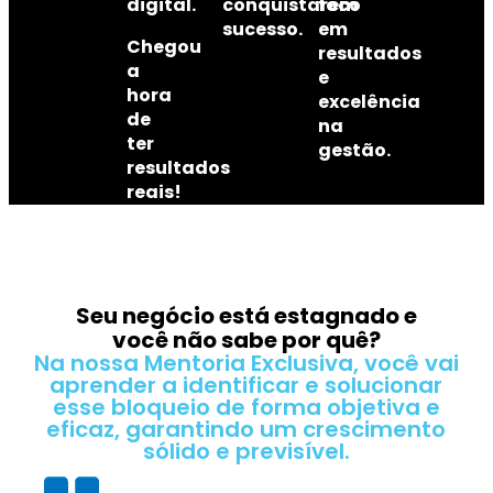
digital
.
conquistarem
foco
sucesso
.
em
Chegou
resultados
a
e
hora
excelência
de
na
ter
gestão
.
resultados
reais!
Seu negócio está estagnado e
você não sabe por quê?
Na nossa Mentoria Exclusiva, você vai
aprender a identificar e solucionar
esse bloqueio de forma objetiva e
eficaz, garantindo um crescimento
sólido e previsível.