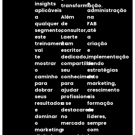
insights
e
transformação.
aplicáveis
administração
a
Além
na
qualquer
de
FAB
segmento,
consultor,
até
este
Laerte
a
treinamento
é um
criação
vai
escritor
e
te
dedicado,
implementação
mostrar
compartilhando
de
o
seu
estratégias
caminho
conhecimento
de
para
para
marketing,
dobrar
ajudar
crescimento
seus
profissionais
e
resultados
a
se
formação
e
destacarem
de
dominar
no
líderes
,
o
mercado
sempre
marketing
e
com