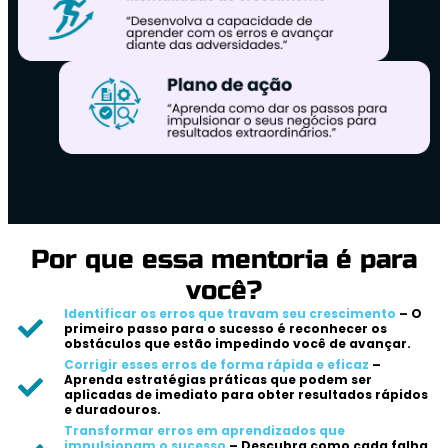
Por que essa mentoria é para
você?
Identificar os erros que travam seu crescimento
– O
primeiro passo para o sucesso é reconhecer os
obstáculos que estão impedindo você de avançar.
Corrigir esses erros de forma rápida e eficaz
–
Aprenda estratégias práticas que podem ser
aplicadas de imediato para obter resultados rápidos
e duradouros.
Transformar erros em aprendizados que
impulsionam o sucesso
– Descubra como cada falha